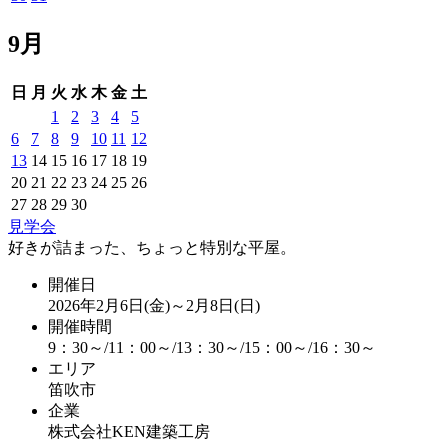
9月
日
月
火
水
木
金
土
1
2
3
4
5
6
7
8
9
10
11
12
13
14
15
16
17
18
19
20
21
22
23
24
25
26
27
28
29
30
見学会
好きが詰まった、ちょっと特別な平屋。
開催日
2026年2月6日(金)～2月8日(日)
開催時間
9：30～/11：00～/13：30～/15：00～/16：30～
エリア
笛吹市
企業
株式会社KEN建築工房