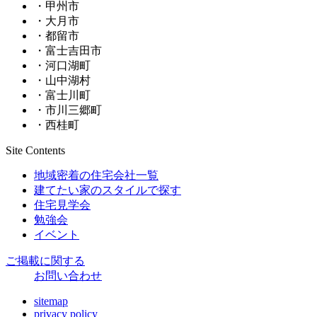
・甲州市
・大月市
・都留市
・富士吉田市
・河口湖町
・山中湖村
・富士川町
・市川三郷町
・西桂町
Site Contents
地域密着の住宅会社一覧
建てたい家のスタイルで探す
住宅見学会
勉強会
イベント
ご掲載に関する
お問い合わせ
sitemap
privacy policy